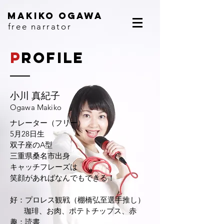
makiko ogawa
free narrator
P
rofile
小川 真紀子
Ogawa Makiko
ナレーター（フリー）
5月28日生
双子座のA型
三重県桑名市出身
キャッチフレーズは
笑顔があればなんでもできる！
好：プロレス観戦（棚橋弘至選手推し）
珈琲、お肉、ポテトチップス、赤
趣：読書